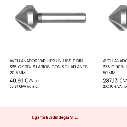
Añadir al carrito
AVELLANADOR VARI HP2 UNI HSS-E DIN
AVELLANADOR
335-C 90B:. 3 LABIOS. CON 3 CHAFLANES
335-C 90B:.
20.5 MM
50 MM
40,91 €
287,13 €
IVA incl.
IVA
33,81 €
IVA no incl.
237,30 €
IVA no 
Ugarte Burdindegia S. L.