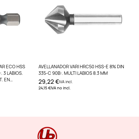
to
Añadir al carrito
AR ECO HSS
AVELLANADOR VARI HRC50 HSS-E 8% DIN
:. 3 LABIOS.
335-C 90B:. MULTI LABIOS 8.3 MM
T. EN
29,22 €
IVA incl.
24,15 €
IVA no incl.