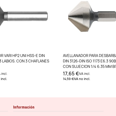
Añadir al carrito
Añadir al carri
 VARI HP2 UNI HSS-E DIN
AVELLANADOR PARA DESBARB
 3 LABIOS. CON 3 CHAFLANES
DIN 3126-DIN ISO 1173 E6.3 90B
CON SUJECION 1/4 6.35 MM BI
QUADROBOX
17,65 €
 incl.
IVA incl.
incl.
14,59 €
IVA no incl.
Información