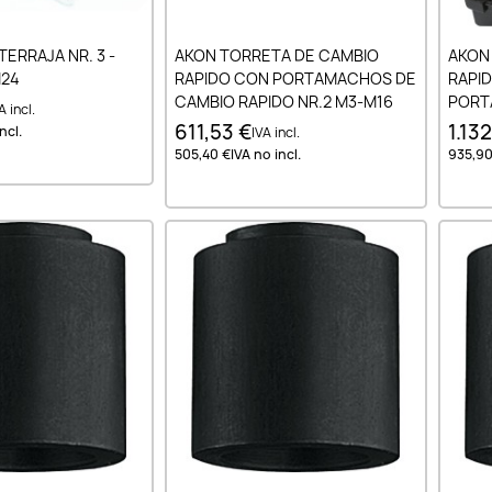
ir al carrito
Añadir al carrito
ERRAJA NR. 3 -
AKON TORRETA DE CAMBIO
AKON
M24
RAPIDO CON PORTAMACHOS DE
RAPID
CAMBIO RAPIDO NR.2 M3-M16
PORT
A incl.
PORTA
611,53 €
1.13
ncl.
IVA incl.
M16
505,40 €
IVA no incl.
935,90