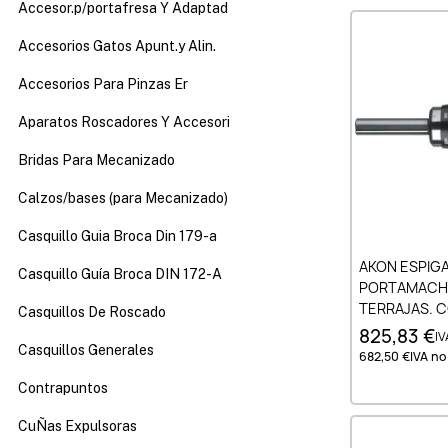
Accesor.p/portafresa Y Adaptad
Accesorios Gatos Apunt.y Alin.
Accesorios Para Pinzas Er
Aparatos Roscadores Y Accesori
Bridas Para Mecanizado
Calzos/bases (para Mecanizado)
Casquillo Guia Broca Din 179-a
Añad
AKON ESPIGA
Casquillo Guía Broca DIN 172-A
PORTAMACHO
TERRAJAS. C
Casquillos De Roscado
POR FRICCIO
825,83 €
IV
NR. 2
Casquillos Generales
682,50 €
IVA no 
Contrapuntos
CuÑas Expulsoras