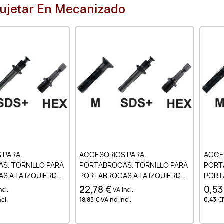
Sujetar En Mecanizado
ir al carrito
Añadir al carrito
 PARA
ACCESORIOS PARA
ACCE
S. TORNILLO PARA
PORTABROCAS. TORNILLO PARA
PORT
 A LA IZQUIERDA.
PORTABROCAS A LA IZQUIERDA.
PORTA
DS DIN 3126-DIN
ADAPTADOR SDS SDS+ - 1/2-20
ADAP
22,78 €
0,53
ncl.
IVA incl.
 1/4b
UNF
PARA
cl.
18,83 €
IVA no incl.
0,43 €