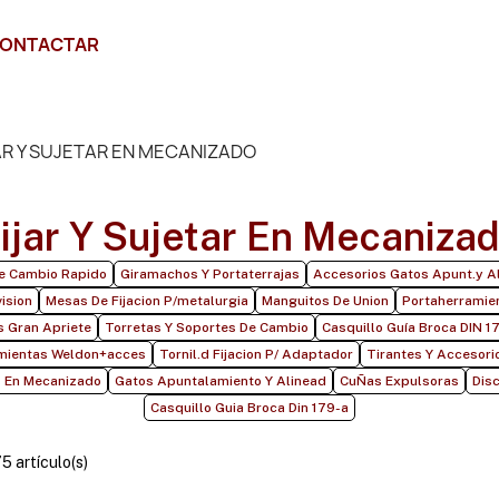
ONTACTAR
AR Y SUJETAR EN MECANIZADO
ijar Y Sujetar En Mecaniza
e Cambio Rapido
Giramachos Y Portaterrajas
Accesorios Gatos Apunt.y Al
ision
Mesas De Fijacion P/metalurgia
Manguitos De Union
Portaherramie
s Gran Apriete
Torretas Y Soportes De Cambio
Casquillo Guía Broca DIN 1
mientas Weldon+acces
Tornil.d Fijacion P/ Adaptador
Tirantes Y Accesori
 En Mecanizado
Gatos Apuntalamiento Y Alinead
CuÑas Expulsoras
Dis
Casquillo Guia Broca Din 179-a
 artículo(s)