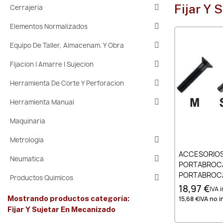
Fijar Y 
Cerrajeria
Elementos Normalizados
Equipo De Taller, Almacenam. Y Obra
Fijacion | Amarre | Sujecion
Herramienta De Corte Y Perforacion
Herramienta Manual
Maquinaria
Metrologia
Añad
ACCESORIOS
Neumatica
PORTABROCA
PORTABROCAS
Productos Quimicos
ADAPTADOR S
18,97 €
IVA i
ISO 1173 E6.3
Mostrando productos categoría:
15,68 €
IVA no in
Fijar Y Sujetar En Mecanizado