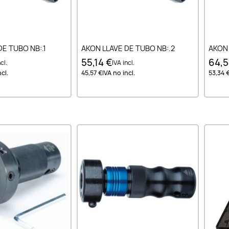
ir al carrito
Añadir al carrito
DE TUBO NB:.1
AKON LLAVE DE TUBO NB:.2
AKON 
55,14 €
64,5
cl.
IVA incl.
cl.
45,57 €
IVA no incl.
53,34 