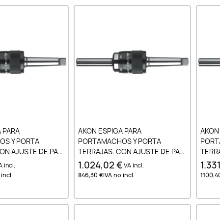
ir al carrito
Añadir al carrito
 PARA
AKON ESPIGA PARA
AKON
S Y PORTA
PORTAMACHOS Y PORTA
PORT
ON AJUSTE DE PAR
TERRAJAS. CON AJUSTE DE PAR
TERRA
N DIN 228-B CM2
POR FRICCION DIN 228-B CM3
POR F
1.024,02 €
1.33
A incl.
IVA incl.
NR. 2
NR. 3
incl.
846,30 €
IVA no incl.
1100,4