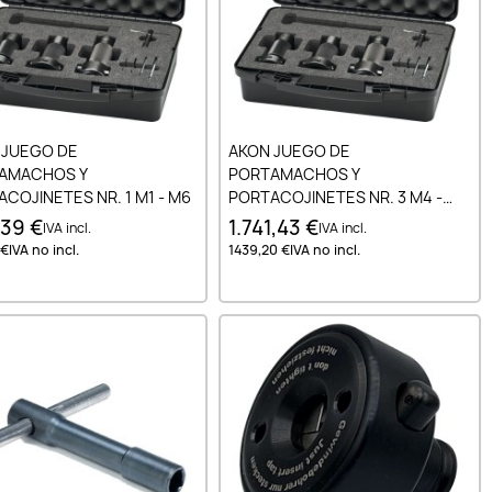
Añadir al carrito
Añadir al carrito
 JUEGO DE
AKON JUEGO DE
AMACHOS Y
PORTAMACHOS Y
COJINETES NR. 1 M1 - M6
PORTACOJINETES NR. 3 M4 -
M24
39 €
1.741,43 €
IVA incl.
IVA incl.
 €
IVA no incl.
1439,20 €
IVA no incl.