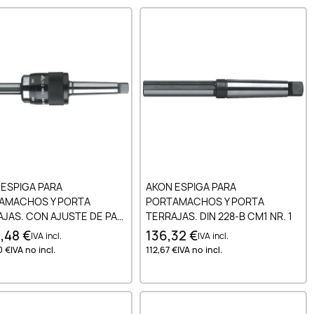
Añadir al carrito
Añadir al carrito
 ESPIGA PARA
AKON ESPIGA PARA
AMACHOS Y PORTA
PORTAMACHOS Y PORTA
JAS. CON AJUSTE DE PAR
TERRAJAS. DIN 228-B CM1 NR. 1
RICCION DIN 228-B CM4
1,48 €
136,32 €
IVA incl.
IVA incl.
0 €
IVA no incl.
112,67 €
IVA no incl.