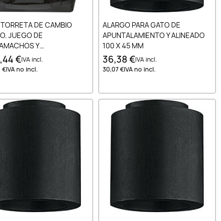
Añadir al carrito
Añadir al carrito
 TORRETA DE CAMBIO
ALARGO PARA GATO DE
O. JUEGO DE
APUNTALAMIENTO Y ALINEADO
AMACHOS Y
100 X 45 MM
COJINETES NR. 2 M3 -
2,44 €
36,38 €
IVA incl.
IVA incl.
 €
IVA no incl.
30,07 €
IVA no incl.