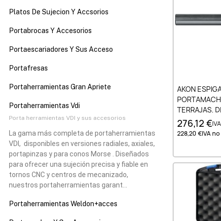
Platos De Sujecion Y Accsorios
Portabrocas Y Accesorios
Portaescariadores Y Sus Acceso
Portafresas
Añad
Portaherramientas Gran Apriete
AKON ESPIGA
PORTAMACHO
Portaherramientas Vdi
TERRAJAS. DI
Porta herramientas VDI y sus accesorios
276,12 €
IVA
228,20 €
IVA no 
La gama más completa de portaherramientas
VDI, disponibles en versiones radiales, axiales,
portapinzas y para conos Morse . Diseñados
para ofrecer una sujeción precisa y fiable en
tornos CNC y centros de mecanizado,
nuestros portaherramientas garant…
Portaherramientas Weldon+acces