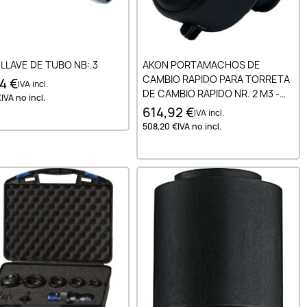
Añadir al carrito
Añadir al carrito
LLAVE DE TUBO NB:.3
AKON PORTAMACHOS DE
CAMBIO RAPIDO PARA TORRETA
4 €
IVA incl.
DE CAMBIO RAPIDO NR. 2 M3 -
€
IVA no incl.
M16
614,92 €
IVA incl.
508,20 €
IVA no incl.