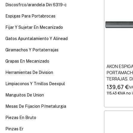
Discosfrco/arandela Din 6319-c
Espigas Para Portabrocas
Fijar Y Sujetar En Mecanizado
Gatos Apuntalamiento Y Alinead
Giramachos Y Portaterrajas
Grapas En Mecanizado
Añad
AKON ESPIGA
PORTAMACHO
Herramientas De Division
TERRAJAS. DI
Limpiaconos Y Trnillos Deexpul
139,67 €
IVA
115,43 €
IVA no i
Manguitos De Union
Mesas De Fijacion P/metalurgia
Piezas En Bruto
Pinzas Er