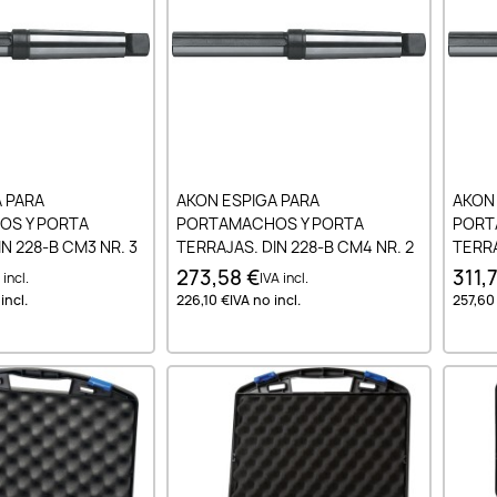
ir al carrito
Añadir al carrito
 PARA
AKON ESPIGA PARA
AKON
S Y PORTA
PORTAMACHOS Y PORTA
PORT
N 228-B CM3 NR. 3
TERRAJAS. DIN 228-B CM4 NR. 2
TERRA
273,58 €
311,
 incl.
IVA incl.
incl.
226,10 €
IVA no incl.
257,60