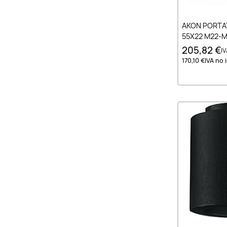
Añad
AKON PORTAT
55X22 M22-
205,82 €
IV
170,10 €
IVA no i