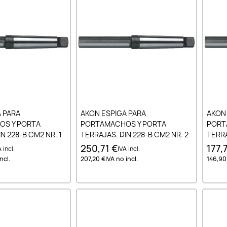
ir al carrito
Añadir al carrito
 PARA
AKON ESPIGA PARA
AKON
S Y PORTA
PORTAMACHOS Y PORTA
PORT
N 228-B CM2 NR. 1
TERRAJAS. DIN 228-B CM2 NR. 2
TERRA
250,71 €
177,
 incl.
IVA incl.
ncl.
207,20 €
IVA no incl.
146,90