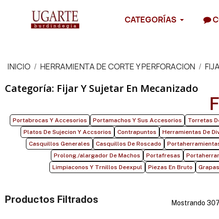
CATEGORÍAS
C
INICIO
HERRAMIENTA DE CORTE Y PERFORACION
FIJ
Categoría: Fijar Y Sujetar En Mecanizado
F
Portabrocas Y Accesorios
Portamachos Y Sus Accesorios
Torretas D
Platos De Sujecion Y Accsorios
Contrapuntos
Herramientas De Div
Casquillos Generales
Casquillos De Roscado
Portaherramienta
Prolong./alargador De Machos
Portafresas
Portaherra
Limpiaconos Y Trnillos Deexpul
Piezas En Bruto
Grapas
Productos Filtrados
Mostrando 3075