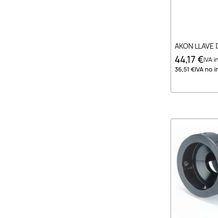
Añad
AKON LLAVE 
44,17 €
IVA in
36,51 €
IVA no in