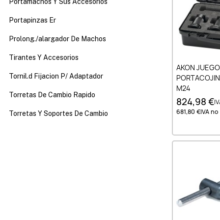
Portamachos Y Sus Accesorios
Portapinzas Er
Prolong./alargador De Machos
Tirantes Y Accesorios
Añad
AKON JUEGO
Tornil.d Fijacion P/ Adaptador
PORTACOJINE
M24
Torretas De Cambio Rapido
824,98 €
IV
681,80 €
IVA no 
Torretas Y Soportes De Cambio