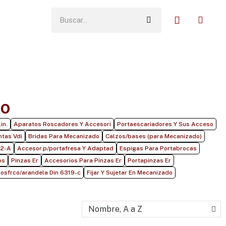
do
in.
Aparatos Roscadores Y Accesori
Portaescariadores Y Sus Acceso
ntas Vdi
Bridas Para Mecanizado
Calzos/bases (para Mecanizado)
72-A
Accesor.p/portafresa Y Adaptad
Espigas Para Portabrocas
os
Pinzas Er
Accesorios Para Pinzas Er
Portapinzas Er
cosfrco/arandela Din 6319-c
Fijar Y Sujetar En Mecanizado