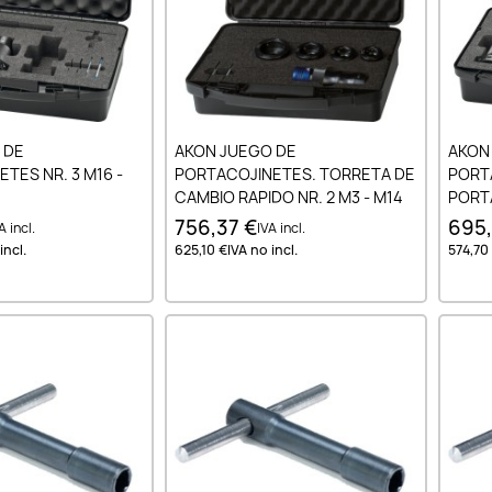
ir al carrito
Añadir al carrito
 DE
AKON JUEGO DE
AKON
TES NR. 3 M16 -
PORTACOJINETES. TORRETA DE
PORT
CAMBIO RAPIDO NR. 2 M3 - M14
PORTA
756,37 €
695,
A incl.
IVA incl.
incl.
625,10 €
IVA no incl.
574,70