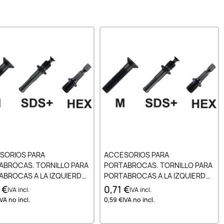
Añadir al carrito
Añadir al carrito
SORIOS PARA
ACCESORIOS PARA
ABROCAS. TORNILLO PARA
PORTABROCAS. TORNILLO PARA
BROCAS A LA IZQUIERDA.
PORTABROCAS A LA IZQUIERDA.
TADOR SDS TORNILLO
ADAPTADOR SDS TORNILLO
 €
0,71 €
IVA incl.
IVA incl.
 PORTABROCAS M5X0.8 A
PARA PORTABROCAS M6X1 A LA
IVA no incl.
0,59 €
IVA no incl.