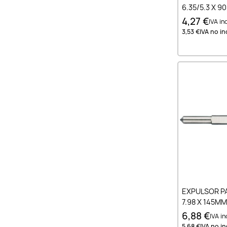
6.35/5.3 X 
4,27 €
IVA inc
3,53 €
IVA no inc
Añad
EXPULSOR P
7.98 X 145MM
6,88 €
IVA inc
5,68 €
IVA no inc