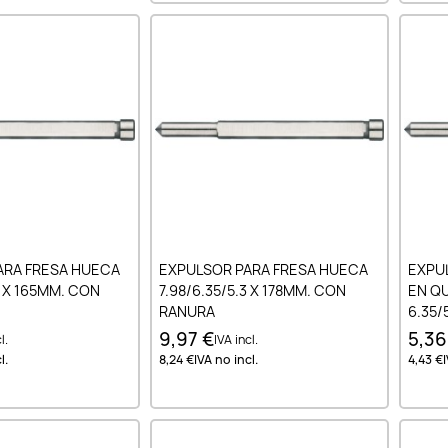
ir al carrito
Añadir al carrito
ARA FRESA HUECA
EXPULSOR PARA FRESA HUECA
EXPU
3 X 165MM. CON
7.98/6.35/5.3 X 178MM. CON
EN Q
RANURA
6.35/
9,97 €
5,36
l.
IVA incl.
l.
8,24 €
IVA no incl.
4,43 €