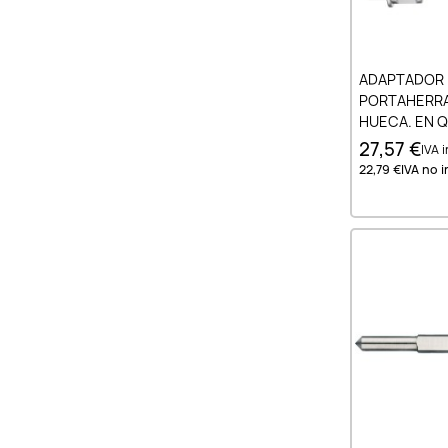
Añad
ADAPTADOR 
PORTAHERRA
HUECA. EN 
COLGADOR A
27,57 €
IVA i
QUICKIN - W
22,79 €
IVA no i