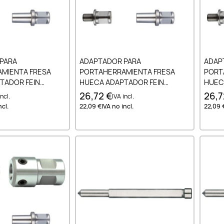
ir al carrito
Añadir al carrito
PARA
ADAPTADOR PARA
ADAP
MIENTA FRESA
PORTAHERRAMIENTA FRESA
PORT
TADOR FEIN
HUECA ADAPTADOR FEIN
HUEC
 WELDON
QUICKIN - WELDON PIN 6.35 MM
QUICK
26,72 €
26,7
incl.
IVA incl.
ncl.
22,09 €
IVA no incl.
22,09 