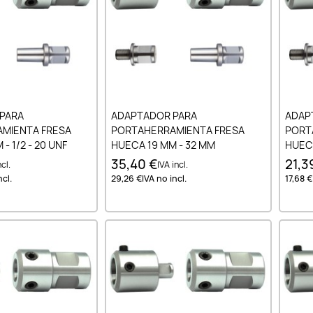
ir al carrito
Añadir al carrito
PARA
ADAPTADOR PARA
ADAP
MIENTA FRESA
PORTAHERRAMIENTA FRESA
PORT
- 1/2 - 20 UNF
HUECA 19 MM - 32 MM
HUECA
35,40 €
21,3
cl.
IVA incl.
ncl.
29,26 €
IVA no incl.
17,68 €