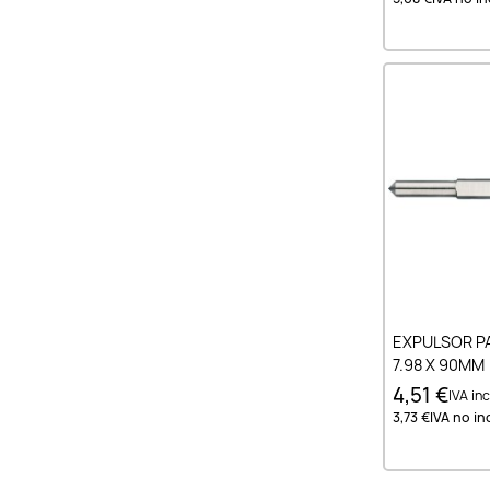
Añad
EXPULSOR P
7.98 X 90MM
4,51 €
IVA inc
3,73 €
IVA no inc