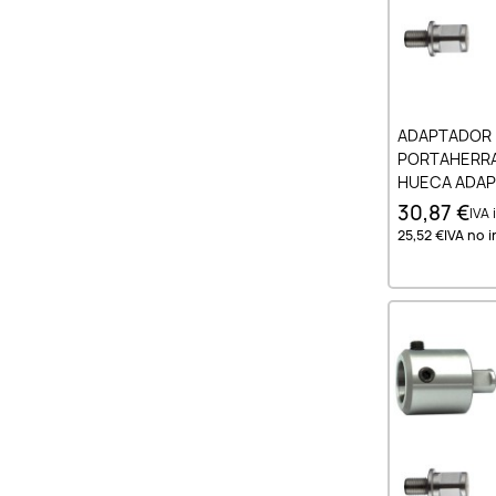
Añad
ADAPTADOR 
PORTAHERRA
HUECA ADAP
M18X6P1.5 -
30,87 €
IVA 
25,52 €
IVA no i