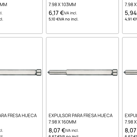
90MM
7.98 X 103MM
7.98 
6,17 €
5,94
l.
IVA incl.
l.
5,10 €
IVA no incl.
4,91 €
I
ir al carrito
Añadir al carrito
ARA FRESA HUECA
EXPULSOR PARA FRESA HUECA
EXPU
7.98 X 160MM
7.98 
8,07 €
8,07
l.
IVA incl.
l.
6,67 €
IVA no incl.
6,67 €