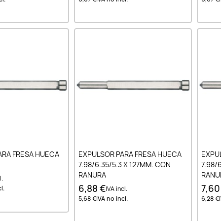
ir al carrito
Añadir al carrito
ARA FRESA HUECA
EXPULSOR PARA FRESA HUECA
EXPU
7.98/6.35/5.3 X 127MM. CON
7.98/
RANURA
RANU
l.
6,88 €
7,60
l.
IVA incl.
5,68 €
IVA no incl.
6,28 €