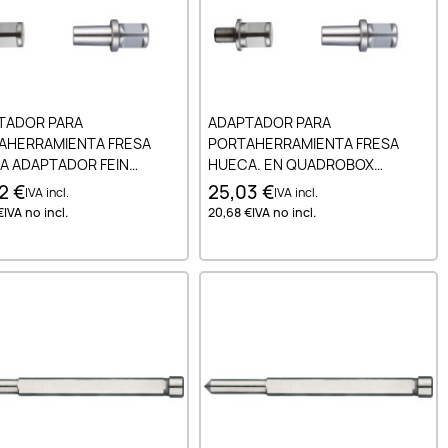
Añadir al carrito
Añadir al carrito
TADOR PARA
ADAPTADOR PARA
AHERRAMIENTA FRESA
PORTAHERRAMIENTA FRESA
A ADAPTADOR FEIN
HUECA. EN QUADROBOX
IN - WELDON PIN 7.98 MM
COLGADOR 19 MM - 1/2 - 20 UNF
2 €
25,03 €
IVA incl.
IVA incl.
€
IVA no incl.
20,68 €
IVA no incl.