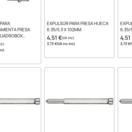
ir al carrito
Añadir al carrito
PARA
EXPULSOR PARA FRESA HUECA
EXPU
MIENTA FRESA
6.35/5.3 X 102MM
6.35/
QUADROBOX
4,51 €
4,51
IVA incl.
DAPTADOR FEIN
3,73 €
IVA no incl.
3,73 €
I
ncl.
ELDON PIN 6.35 MM
ncl.