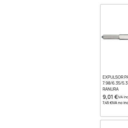
Añad
EXPULSOR P
7.98/6.35/5.
RANURA
9,01 €
IVA inc
7,45 €
IVA no inc