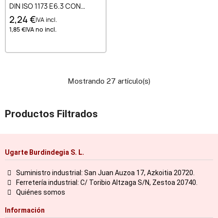
DIN ISO 1173 E6.3 CON
SUJECION 1/4 6.35 MM BIT
2,24 €
IVA incl.
L60MM
1,85 €
IVA no incl.
Mostrando 27 artículo(s)
Productos Filtrados
Ugarte Burdindegia S. L.
Suministro industrial: San Juan Auzoa 17, Azkoitia 20720.
Ferretería industrial: C/ Toribio Altzaga S/N, Zestoa 20740.
Quiénes somos
Información