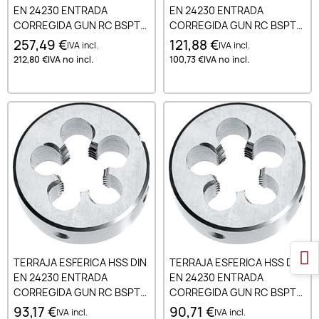
EN 24230 ENTRADA
EN 24230 ENTRADA
CORREGIDA GUN RC BSPT
CORREGIDA GUN RC BSPT
1-11
1/2-14
257,49 €
121,88 €
IVA incl.
IVA incl.
212,80 €
IVA no incl.
100,73 €
IVA no incl.
TERRAJA ESFERICA HSS DIN
TERRAJA ESFERICA HSS DIN
EN 24230 ENTRADA
EN 24230 ENTRADA
CORREGIDA GUN RC BSPT
CORREGIDA GUN RC BSPT
1/4-19
1/8-28
93,17 €
90,71 €
IVA incl.
IVA incl.