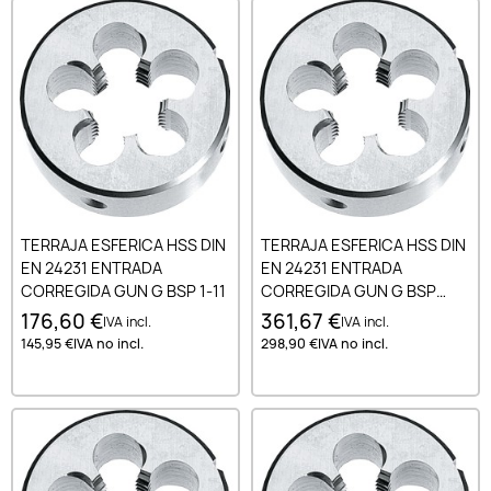
TERRAJA ESFERICA HSS DIN
TERRAJA ESFERICA HSS DIN
EN 24231 ENTRADA
EN 24231 ENTRADA
CORREGIDA GUN G BSP 1-11
CORREGIDA GUN G BSP
1.1/2-11
176,60 €
361,67 €
IVA incl.
IVA incl.
145,95 €
IVA no incl.
298,90 €
IVA no incl.