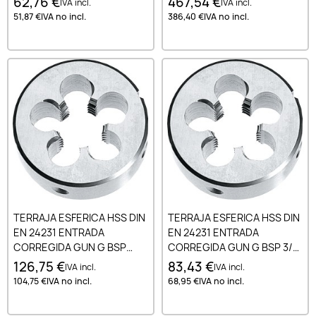
62,76 €
467,54 €
IVA incl.
IVA incl.
51,87 €
IVA no incl.
386,40 €
IVA no incl.
TERRAJA ESFERICA HSS DIN
TERRAJA ESFERICA HSS DIN
EN 24231 ENTRADA
EN 24231 ENTRADA
CORREGIDA GUN G BSP
CORREGIDA GUN G BSP 3/8-
3/4-14
19
126,75 €
83,43 €
IVA incl.
IVA incl.
104,75 €
IVA no incl.
68,95 €
IVA no incl.