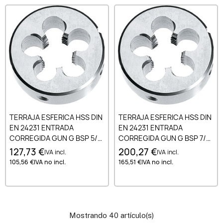
TERRAJA ESFERICA HSS DIN
TERRAJA ESFERICA HSS DIN
EN 24231 ENTRADA
EN 24231 ENTRADA
CORREGIDA GUN G BSP 5/8-
CORREGIDA GUN G BSP 7/8-
14
14
127,73 €
200,27 €
IVA incl.
IVA incl.
105,56 €
IVA no incl.
165,51 €
IVA no incl.
Mostrando 40 artículo(s)