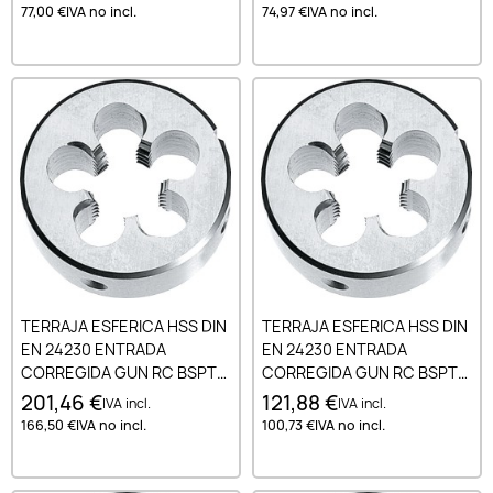
77,00 €
IVA no incl.
74,97 €
IVA no incl.
TERRAJA ESFERICA HSS DIN
TERRAJA ESFERICA HSS DIN
EN 24230 ENTRADA
EN 24230 ENTRADA
CORREGIDA GUN RC BSPT
CORREGIDA GUN RC BSPT
3/4-14
3/8-19
201,46 €
121,88 €
IVA incl.
IVA incl.
166,50 €
IVA no incl.
100,73 €
IVA no incl.