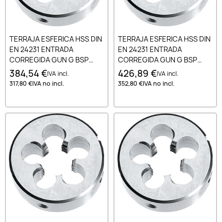
TERRAJA ESFERICA HSS DIN
TERRAJA ESFERICA HSS DIN
EN 24231 ENTRADA
EN 24231 ENTRADA
CORREGIDA GUN G BSP
CORREGIDA GUN G BSP
1.3/4-11
1.3/8-11
384,54 €
426,89 €
IVA incl.
IVA incl.
317,80 €
IVA no incl.
352,80 €
IVA no incl.