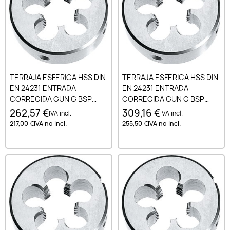
TERRAJA ESFERICA HSS DIN
TERRAJA ESFERICA HSS DIN
EN 24231 ENTRADA
EN 24231 ENTRADA
CORREGIDA GUN G BSP
CORREGIDA GUN G BSP
1.1/4-11
1.1/8-11
262,57 €
309,16 €
IVA incl.
IVA incl.
217,00 €
IVA no incl.
255,50 €
IVA no incl.