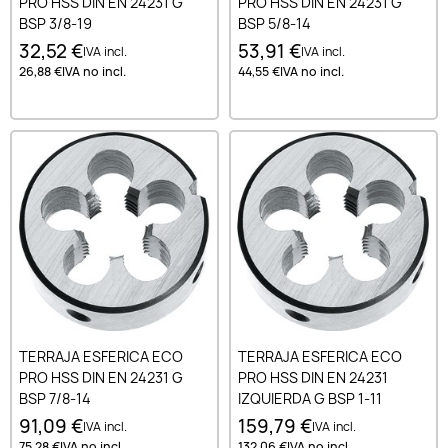
PRO HSS DIN EN 24231 G
PRO HSS DIN EN 24231 G
BSP 3/8-19
BSP 5/8-14
32,52 €
53,91 €
IVA incl.
IVA incl.
26,88 €
IVA no incl.
44,55 €
IVA no incl.
TERRAJA ESFERICA ECO
TERRAJA ESFERICA ECO
PRO HSS DIN EN 24231 G
PRO HSS DIN EN 24231
BSP 7/8-14
IZQUIERDA G BSP 1-11
91,09 €
159,79 €
IVA incl.
IVA incl.
75,28 €
IVA no incl.
132,06 €
IVA no incl.