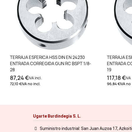
Añadir al carrito
TERRAJA ESFERICA HSS DIN EN 24230
TERRAJA ESF
ENTRADA CORREGIDA GUN RC BSPT 1/8-
ENTRADA CO
28
19
87,24 €
117,18 €
IVA incl.
IVA 
72,10 €
IVA no incl.
96,84 €
IVA no 
Ugarte Burdindegia S. L.
Suministro industrial: San Juan Auzoa 17, Azkoit