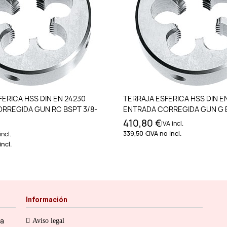
Añadir al carrito
Añadir al carri
ERICA HSS DIN EN 24230
TERRAJA ESFERICA HSS DIN E
RREGIDA GUN RC BSPT 3/8-
ENTRADA CORREGIDA GUN G BS
410,80 €
IVA incl.
339,50 €
IVA no incl.
incl.
incl.
Información
ia
Aviso legal