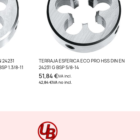
to
Añadir al carrito
N 24231
TERRAJA ESFERICA ECO PRO HSS DIN EN
P 1.3/8-11
24231 G BSP 5/8-14
51,84 €
IVA incl.
42,84 €
IVA no incl.