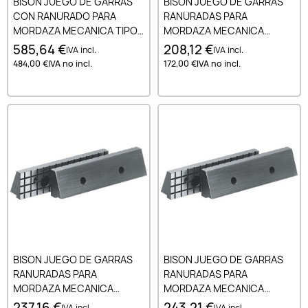
BISON JUEGO DE GARRAS
BISON JUEGO DE GARRAS
CON RANURADO PARA
RANURADAS PARA
MORDAZA MECANICA TIPO
MORDAZA MECANICA
6512.6530. 6537 200 MM
MODULAR DE ALTA
585,64 €
208,12 €
IVA incl.
IVA incl.
PRECISION TIPO 6620 100
484,00 €
IVA no incl.
172,00 €
IVA no incl.
MM
BISON JUEGO DE GARRAS
BISON JUEGO DE GARRAS
RANURADAS PARA
RANURADAS PARA
MORDAZA MECANICA
MORDAZA MECANICA
MODULAR DE ALTA
MODULAR DE ALTA
237,16 €
243,21 €
IVA incl.
IVA incl.