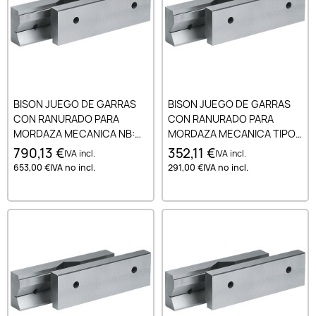
BISON JUEGO DE GARRAS
BISON JUEGO DE GARRAS
CON RANURADO PARA
CON RANURADO PARA
MORDAZA MECANICA NB:
MORDAZA MECANICA TIPO
ARTICULO 88.200 200 MM
6512.6530. 6537 100 MM
790,13 €
352,11 €
IVA incl.
IVA incl.
653,00 €
IVA no incl.
291,00 €
IVA no incl.