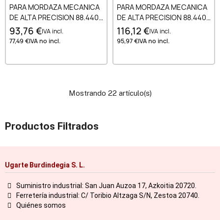
PARA MORDAZA MECANICA
PARA MORDAZA MECANICA
DE ALTA PRECISION 88.440.
DE ALTA PRECISION 88.440.
88.470 Y 88.472 175X43 MM -
88.470 Y 88.472 200X53 MM
93,76 €
116,12 €
IVA incl.
IVA incl.
TYPE 2
- TYPE 2
77,49 €
IVA no incl.
95,97 €
IVA no incl.
Mostrando 22 artículo(s)
Productos Filtrados
Ugarte Burdindegia S. L.
Suministro industrial: San Juan Auzoa 17, Azkoitia 20720.
Ferretería industrial: C/ Toribio Altzaga S/N, Zestoa 20740.
Quiénes somos