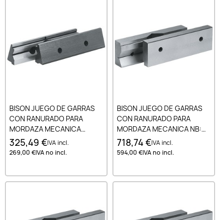
BISON JUEGO DE GARRAS
BISON JUEGO DE GARRAS
CON RANURADO PARA
CON RANURADO PARA
MORDAZA MECANICA
MORDAZA MECANICA NB:
MODULAR DE ALTA
ARTICULO 88.200 160 MM
325,49 €
718,74 €
IVA incl.
IVA incl.
PRECISION TIPO 6620 200
269,00 €
IVA no incl.
594,00 €
IVA no incl.
MM