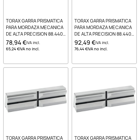
TORAX GARRA PRISMATICA
TORAX GARRA PRISMATICA
PARA MORDAZA MECANICA
PARA MORDAZA MECANICA
DE ALTA PRECISION 88.440.
DE ALTA PRECISION 88.440.
88.470 Y 88.472 125X32 MM -
88.470 Y 88.472 150X40 MM -
78,94 €
92,49 €
IVA incl.
IVA incl.
TYPE 2
TYPE 2
65,24 €
IVA no incl.
76,44 €
IVA no incl.
TORAX GARRA PRISMATICA
TORAX GARRA PRISMATICA