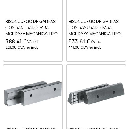
BISON JUEGO DE GARRAS
BISON JUEGO DE GARRAS
CON RANURADO PARA
CON RANURADO PARA
MORDAZA MECANICA TIPO
MORDAZA MECANICA TIPO
6512.6530. 6537 125 MM
6512.6530. 6537 160 MM
388,41 €
533,61 €
IVA incl.
IVA incl.
321,00 €
IVA no incl.
441,00 €
IVA no incl.