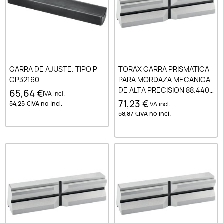
GARRA DE AJUSTE. TIPO P
TORAX GARRA PRISMATICA
CP32160
PARA MORDAZA MECANICA
DE ALTA PRECISION 88.440.
65,64 €
IVA incl.
88.470 Y 88.472 100X24.5
71,23 €
54,25 €
IVA no incl.
IVA incl.
MM - TYPE 2
58,87 €
IVA no incl.