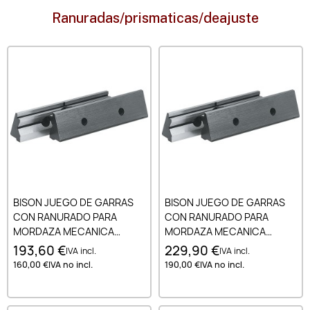
Ranuradas/prismaticas/deajuste
BISON JUEGO DE GARRAS
BISON JUEGO DE GARRAS
CON RANURADO PARA
CON RANURADO PARA
MORDAZA MECANICA
MORDAZA MECANICA
MODULAR DE ALTA
MODULAR DE ALTA
193,60 €
229,90 €
IVA incl.
IVA incl.
PRECISION TIPO 6620 125
PRECISION TIPO 6620 150
160,00 €
IVA no incl.
190,00 €
IVA no incl.
MM
MM