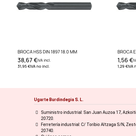
Añadir al carrito
BROCA HSS DIN 1897 18.0 MM
BROCA E
38,67 €
1,56 €
IVA incl.
IV
31,95 €
IVA no incl.
1,29 €
IVA n
Ugarte Burdindegia S. L.
Suministro industrial: San Juan Auzoa 17, Azkoit
20720.
Ferretería industrial: C/ Toribio Altzaga S/N, Zes
20740.