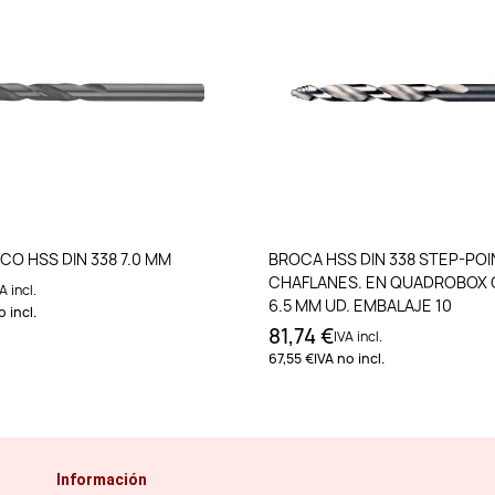
Añadir al carrito
Añadir al carri
CO HSS DIN 338 7.0 MM
BROCA HSS DIN 338 STEP-POI
CHAFLANES. EN QUADROBOX
A incl.
6.5 MM UD. EMBALAJE 10
o incl.
81,74 €
IVA incl.
67,55 €
IVA no incl.
Información