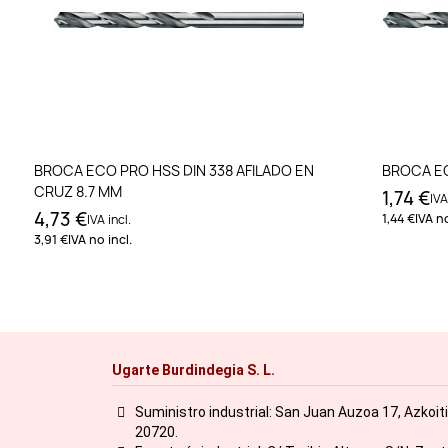
Añadir al carrito
BROCA ECO PRO HSS DIN 338 AFILADO EN
BROCA EC
CRUZ 8.7 MM
1,74 €
IVA
4,73 €
1,44 €
IVA no
IVA incl.
3,91 €
IVA no incl.
Ugarte Burdindegia S. L.
Suministro industrial: San Juan Auzoa 17, Azkoit
20720.