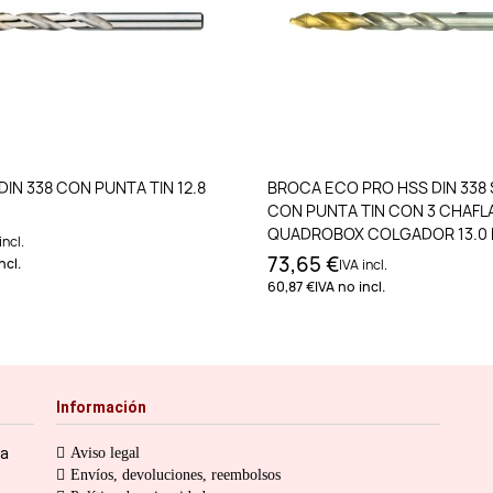
Añadir al carrito
Añadir al carri
IN 338 CON PUNTA TIN 12.8
BROCA ECO PRO HSS DIN 338
CON PUNTA TIN CON 3 CHAFL
QUADROBOX COLGADOR 13.0 
incl.
EMBALAJE 5
73,65 €
ncl.
IVA incl.
60,87 €
IVA no incl.
Información
ia
Aviso legal
Envíos, devoluciones, reembolsos