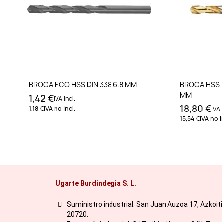
Añadir al carrito
BROCA ECO HSS DIN 338 6.8 MM
BROCA HSS D
MM
1,42 €
IVA incl.
18,80 €
1,18 €
IVA no incl.
IVA 
15,54 €
IVA no i
Ugarte Burdindegia S. L.
Suministro industrial: San Juan Auzoa 17, Azkoit
20720.