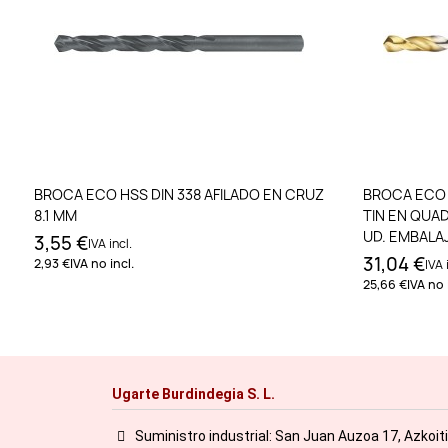
Añadir al carrito
BROCA ECO HSS DIN 338 AFILADO EN CRUZ
BROCA ECO 
8.1 MM
TIN EN QUA
UD. EMBALAJ
3,55 €
IVA incl.
31,04 €
2,93 €
IVA no incl.
IVA 
25,66 €
IVA no 
Ugarte Burdindegia S. L.
Suministro industrial: San Juan Auzoa 17, Azkoit