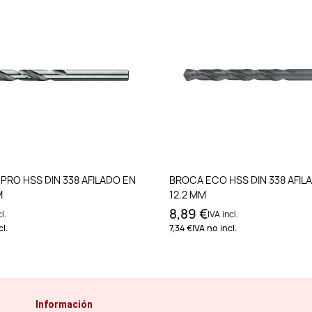
Añadir al carrito
Añadir al carri
PRO HSS DIN 338 AFILADO EN
BROCA ECO HSS DIN 338 AFIL
M
12.2 MM
8,89 €
l.
IVA incl.
l.
7,34 €
IVA no incl.
Información