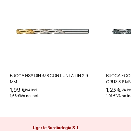
Añadir al carrito
BROCA HSS DIN 338 CON PUNTA TIN 2.9
BROCA ECO 
MM
CRUZ 3.8 M
1,99 €
1,23 €
IVA incl.
IVA inc
1,65 €
IVA no incl.
1,01 €
IVA no inc
Ugarte Burdindegia S. L.