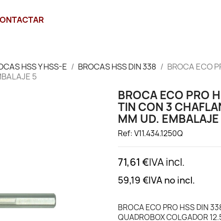
ONTACTAR
OCAS HSS Y HSS-E
BROCAS HSS DIN 338
BROCA ECO PR
MBALAJE 5
BROCA ECO PRO H
TIN CON 3 CHAFL
MM UD. EMBALAJE
Ref: V11.434.1250Q
71,61 €
IVA incl.
59,19 €
IVA no incl.
BROCA ECO PRO HSS DIN 33
QUADROBOX COLGADOR 12.5