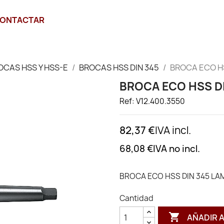
ONTACTAR
OCAS HSS Y HSS-E
BROCAS HSS DIN 345
BROCA ECO HS
BROCA ECO HSS DI
Ref: V12.400.3550
82,37 €
IVA incl.
68,08 €
IVA no incl.
BROCA ECO HSS DIN 345 LAM
Cantidad

AÑADIR 