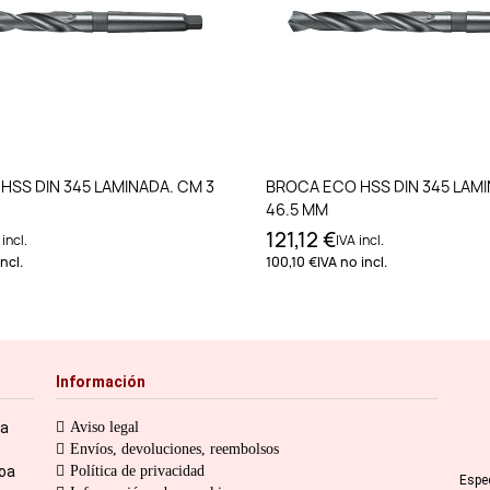
Añadir al carrito
Añadir al carri
HSS DIN 345 LAMINADA. CM 3
BROCA ECO HSS DIN 345 LAMI
46.5 MM
121,12 €
 incl.
IVA incl.
ncl.
100,10 €
IVA no incl.
Información
ia
Aviso legal
Envíos, devoluciones, reembolsos
toa
Política de privacidad
Espe