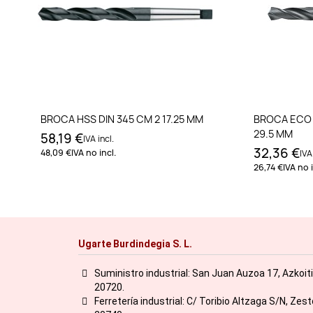
Añadir al carrito
BROCA HSS DIN 345 CM 2 17.25 MM
BROCA ECO 
29.5 MM
58,19 €
IVA incl.
32,36 €
48,09 €
IVA no incl.
IVA
26,74 €
IVA no i
Ugarte Burdindegia S. L.
Suministro industrial: San Juan Auzoa 17, Azkoit
20720.
Ferretería industrial: C/ Toribio Altzaga S/N, Zes