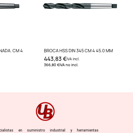
to
Añadir al carrito
NADA. CM 4
BROCA HSS DIN 345 CM 4 45.0 MM
443,83 €
IVA incl.
366,80 €
IVA no incl.
cialistas en suministro industrial y herramientas