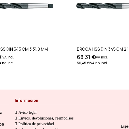
Añadir al carrito
Añadir al carri
S DIN 345 CM 3 31.0 MM
BROCA HSS DIN 345 CM 2 
€
68,31 €
IVA incl.
IVA incl.
A no incl.
56,45 €
IVA no incl.
Información
ia
Aviso legal
Envíos, devoluciones, reembolsos
toa
Política de privacidad
Espe