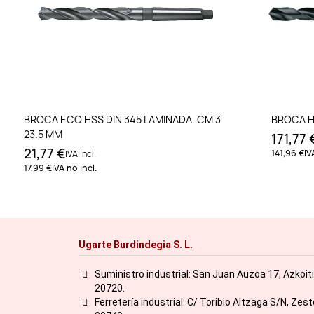
Añadir al carrito
BROCA ECO HSS DIN 345 LAMINADA. CM 3
BROCA HS
23.5 MM
171,77 
21,77 €
141,96 €
IV
IVA incl.
17,99 €
IVA no incl.
Ugarte Burdindegia S. L.
Suministro industrial: San Juan Auzoa 17, Azkoit
20720.
Ferretería industrial: C/ Toribio Altzaga S/N, Zes