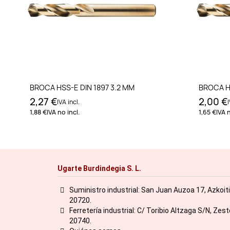
Añadir al carrito
BROCA HSS-E DIN 1897 3.2 MM
BROCA HS
2,27 €
2,00 €
IVA incl.
I
1,88 €
IVA no incl.
1,65 €
IVA n
Ugarte Burdindegia S. L.
Suministro industrial: San Juan Auzoa 17, Azkoit
20720.
Ferretería industrial: C/ Toribio Altzaga S/N, Zes
20740.