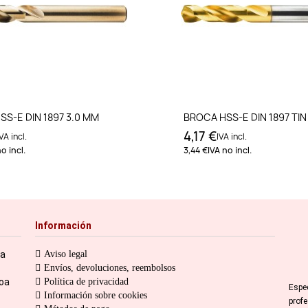
Añadir al carrito
Añadir al carri
S-E DIN 1897 3.0 MM
BROCA HSS-E DIN 1897 TIN
4,17 €
VA incl.
IVA incl.
o incl.
3,44 €
IVA no incl.
Información
ia
Aviso legal
Envíos, devoluciones, reembolsos
toa
Política de privacidad
Espe
Información sobre cookies
prof