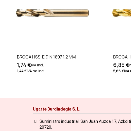
Añadir al carrito
BROCA HSS-E DIN 1897 1.2 MM
BROCA HS
1,74 €
6,85 €
IVA incl.
I
1,44 €
IVA no incl.
5,66 €
IVA 
Ugarte Burdindegia S. L.
Suministro industrial: San Juan Auzoa 17, Azkoit
20720.