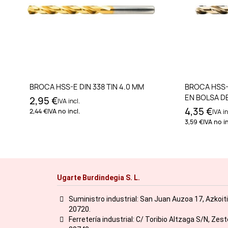
Añadir al carrito
BROCA HSS-E DIN 338 TIN 4.0 MM
BROCA HSS-
EN BOLSA D
2,95 €
IVA incl.
4,35 €
2,44 €
IVA no incl.
IVA in
3,59 €
IVA no in
Ugarte Burdindegia S. L.
Suministro industrial: San Juan Auzoa 17, Azkoit
20720.
Ferretería industrial: C/ Toribio Altzaga S/N, Zes