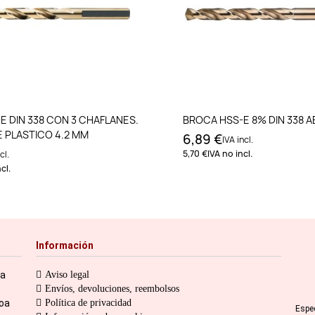
Añadir al carrito
Añadir al carri
E DIN 338 CON 3 CHAFLANES.
BROCA HSS-E 8% DIN 338 A
E PLASTICO 4.2 MM
6,89 €
IVA incl.
5,70 €
IVA no incl.
cl.
cl.
Información
ia
Aviso legal
Envíos, devoluciones, reembolsos
toa
Política de privacidad
Espe