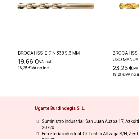
Añadir al carrito
BROCA HSS-E DIN 338 9.3 MM
BROCA HSS-
USO MANUAL
19,66 €
IVA incl.
23,25 €
16,25 €
IVA no incl.
IVA 
19,21 €
IVA no i
Ugarte Burdindegia S. L.
Suministro industrial: San Juan Auzoa 17, Azkoit
20720.
Ferretería industrial: C/ Toribio Altzaga S/N, Zes