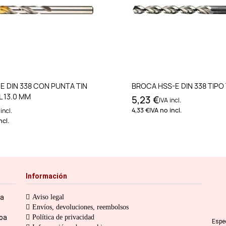
Añadir al carrito
Añadir al carri
E DIN 338 CON PUNTA TIN
BROCA HSS-E DIN 338 TIPO
 13.0 MM
5,23 €
IVA incl.
4,33 €
IVA no incl.
incl.
ncl.
Información
ia
Aviso legal
Envíos, devoluciones, reembolsos
toa
Política de privacidad
Espe