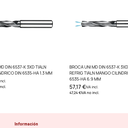
Añadir al carrito
Añadir al carri
D DIN 6537-K 3XD TIALN
BROCA UNI MD DIN 6537-K 3X
DRICO DIN 6535-HA 1.3 MM
REFRIG TIALN MANGO CILINDR
6535-HA 6.9 MM
incl.
57,17 €
ncl.
IVA incl.
47,24 €
IVA no incl.
Información