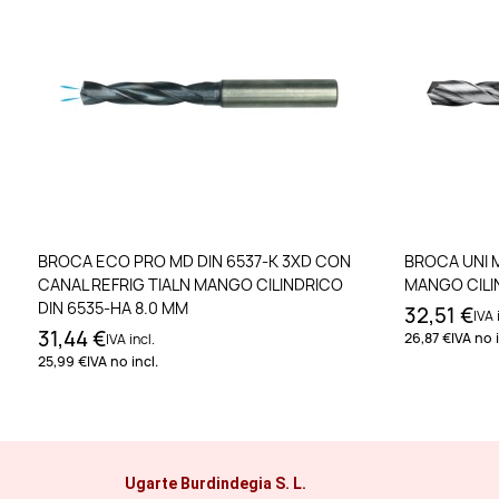
Añadir al carrito
BROCA ECO PRO MD DIN 6537-K 3XD CON
BROCA UNI M
CANAL REFRIG TIALN MANGO CILINDRICO
MANGO CILIN
DIN 6535-HA 8.0 MM
32,51 €
IVA 
31,44 €
26,87 €
IVA no i
IVA incl.
25,99 €
IVA no incl.
Ugarte Burdindegia S. L.