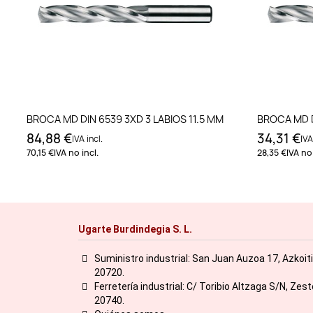
Añadir al carrito
BROCA MD DIN 6539 3XD 3 LABIOS 11.5 MM
BROCA MD D
84,88 €
34,31 €
IVA incl.
IVA
70,15 €
IVA no incl.
28,35 €
IVA no 
Ugarte Burdindegia S. L.
Suministro industrial: San Juan Auzoa 17, Azkoit
20720.
Ferretería industrial: C/ Toribio Altzaga S/N, Zes
20740.