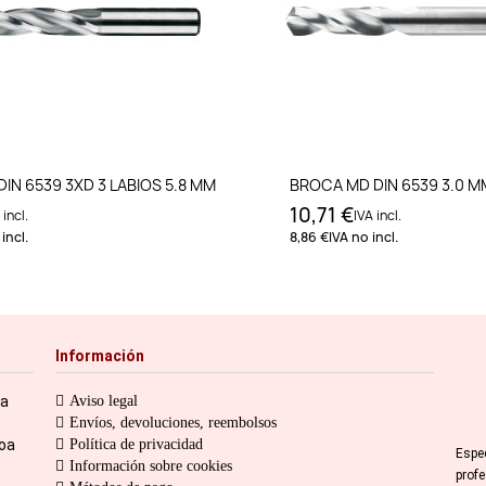
Añadir al carrito
Añadir al carri
IN 6539 3XD 3 LABIOS 5.8 MM
BROCA MD DIN 6539 3.0 M
10,71 €
 incl.
IVA incl.
incl.
8,86 €
IVA no incl.
Información
ia
Aviso legal
Envíos, devoluciones, reembolsos
toa
Política de privacidad
Espe
Información sobre cookies
prof