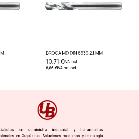
to
Añadir al carrito
MM
BROCA MD DIN 6539 2.1 MM
10,71 €
IVA incl.
8,86 €
IVA no incl.
cialistas en suministro industrial y herramientas
esionales en Guipúzcoa. Soluciones modernas y tecnología