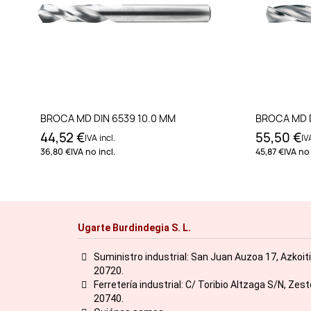
Añadir al carrito
BROCA MD DIN 6539 10.0 MM
BROCA MD D
44,52 €
55,50 €
IVA incl.
IV
36,80 €
IVA no incl.
45,87 €
IVA no 
Ugarte Burdindegia S. L.
Suministro industrial: San Juan Auzoa 17, Azkoit
20720.
Ferretería industrial: C/ Toribio Altzaga S/N, Zes
20740.