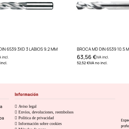
Añadir al carrito
Añadir al carri
IN 6539 3XD 3 LABIOS 9.2 MM
BROCA MD DIN 6539 10.5 
63,56 €
A incl.
IVA incl.
incl.
52,52 €
IVA no incl.
Información
ia
Aviso legal
Envíos, devoluciones, reembolsos
toa
Política de privacidad
Espe
Información sobre cookies
prof