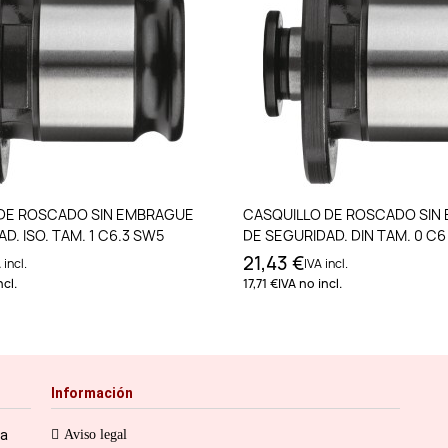
Añadir al carrito
Añadir al carri
DE ROSCADO SIN EMBRAGUE
CASQUILLO DE ROSCADO SIN
D. ISO. TAM. 1 C6.3 SW5
DE SEGURIDAD. DIN TAM. 0 C6
21,43 €
 incl.
IVA incl.
ncl.
17,71 €
IVA no incl.
Información
ia
Aviso legal