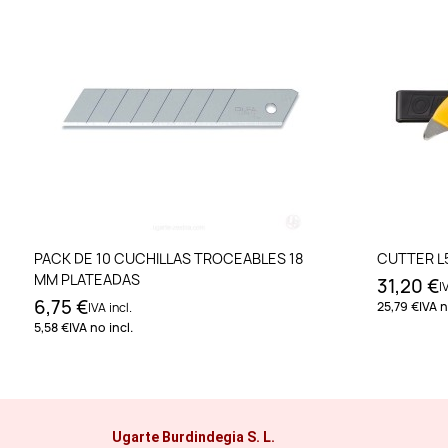
Añadir al carrito
PACK DE 10 CUCHILLAS TROCEABLES 18
CUTTER L
MM PLATEADAS
31,20 €
I
6,75 €
25,79 €
IVA n
IVA incl.
5,58 €
IVA no incl.
Ugarte Burdindegia S. L.