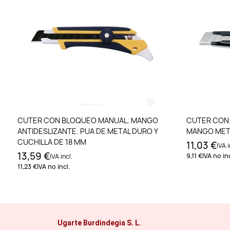
Añadir al carrito
CUTER CON BLOQUEO MANUAL. MANGO
CUTER CON
ANTIDESLIZANTE. PUA DE METAL DURO Y
MANGO META
CUCHILLA DE 18 MM
11,03 €
IVA i
13,59 €
9,11 €
IVA no inc
IVA incl.
11,23 €
IVA no incl.
Ugarte Burdindegia S. L.