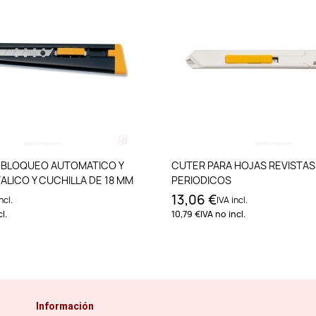
Añadir al carrito
Añadir al carri
 BLOQUEO AUTOMATICO Y
CUTER PARA HOJAS REVISTAS
LICO Y CUCHILLA DE 18 MM
PERIODICOS
13,06 €
ncl.
IVA incl.
l.
10,79 €
IVA no incl.
Información