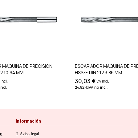
Añadir al carrito
Añadir al carri
 MAQUINA DE PRECISION
ESCARIADOR MAQUINA DE PR
12 10.94 MM
HSS-E DIN 212 3.86 MM
30,03 €
 incl.
IVA incl.
incl.
24,82 €
IVA no incl.
Información
ia
Aviso legal