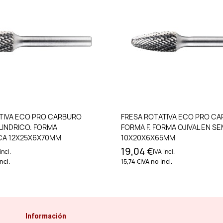
Añadir al carrito
Añadir al carri
TIVA ECO PRO CARBURO
FRESA ROTATIVA ECO PRO C
LINDRICO. FORMA
FORMA F. FORMA OJIVAL EN S
CA 12X25X6X70MM
10X20X6X65MM
19,04 €
incl.
IVA incl.
ncl.
15,74 €
IVA no incl.
Información