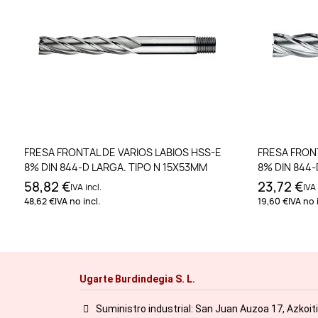
Añadir al carrito
FRESA FRONTAL DE VARIOS LABIOS HSS-E
FRESA FRONT
8% DIN 844-D LARGA. TIPO N 15X53MM
8% DIN 844-
58,82 €
23,72 €
IVA incl.
IVA 
48,62 €
IVA no incl.
19,60 €
IVA no 
Ugarte Burdindegia S. L.
Suministro industrial: San Juan Auzoa 17, Azkoit