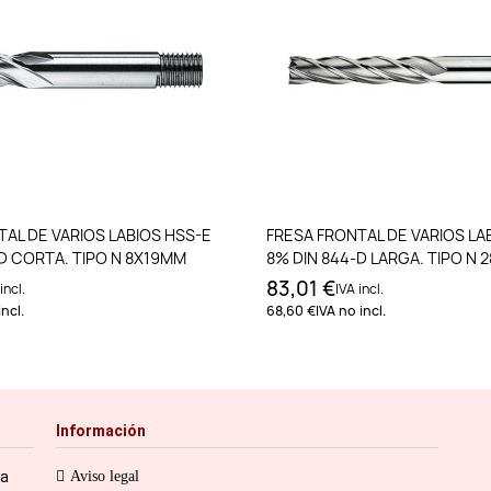
Añadir al carrito
Añadir al carri
AL DE VARIOS LABIOS HSS-E
FRESA FRONTAL DE VARIOS LA
D CORTA. TIPO N 8X19MM
8% DIN 844-D LARGA. TIPO N
83,01 €
incl.
IVA incl.
incl.
68,60 €
IVA no incl.
Información
ia
Aviso legal