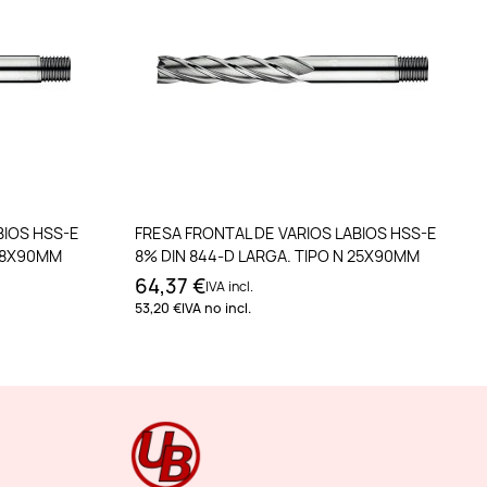
to
Añadir al carrito
BIOS HSS-E
FRESA FRONTAL DE VARIOS LABIOS HSS-E
 28X90MM
8% DIN 844-D LARGA. TIPO N 25X90MM
64,37 €
IVA incl.
53,20 €
IVA no incl.