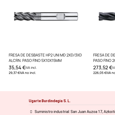
Añadir al carrito
FRESA DE DESBASTE HP2 UNI MD 2XD/3XD
FRESA DE DE
ALCRN. PASO FINO 5X10X15MM
PASO FINO 
35,54 €
273,52 €
IVA incl.
IV
29,37 €
IVA no incl.
226,05 €
IVA no
Ugarte Burdindegia S. L.
Suministro industrial: San Juan Auzoa 17, Azkoit