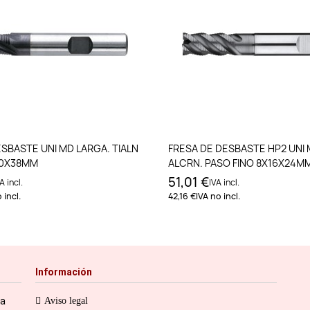
Añadir al carrito
Añadir al carri
SBASTE UNI MD LARGA. TIALN
FRESA DE DESBASTE HP2 UNI
20X38MM
ALCRN. PASO FINO 8X16X24M
51,01 €
A incl.
IVA incl.
 incl.
42,16 €
IVA no incl.
Información
ia
Aviso legal