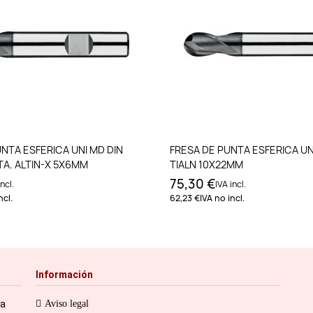
Añadir al carrito
Añadir al carri
NTA ESFERICA UNI MD DIN
FRESA DE PUNTA ESFERICA UN
TA. ALTIN-X 5X6MM
TIALN 10X22MM
75,30 €
ncl.
IVA incl.
ncl.
62,23 €
IVA no incl.
Información
ia
Aviso legal