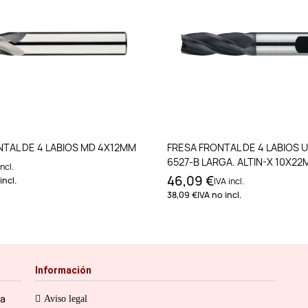
Añadir al carrito
Añadir al carri
NTAL DE 4 LABIOS MD 4X12MM
FRESA FRONTAL DE 4 LABIOS U
6527-B LARGA. ALTIN-X 10X2
incl.
46,09 €
incl.
IVA incl.
38,09 €
IVA no incl.
Información
ia
Aviso legal