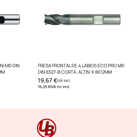
to
Añadir al carrito
NI MD DIN
FRESA FRONTAL DE 4 LABIOS ECO PRO MD
2MM
DIN 6527-B CORTA. ALTIN-X 8X12MM
19,67 €
IVA incl.
16,25 €
IVA no incl.