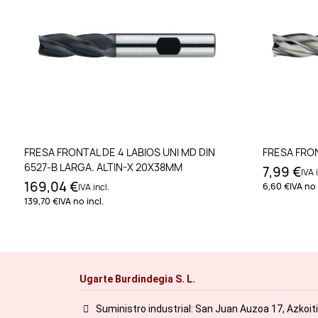
Añadir al carrito
FRESA FRONTAL DE 4 LABIOS UNI MD DIN
FRESA FRO
6527-B LARGA. ALTIN-X 20X38MM
7,99 €
IVA 
169,04 €
6,60 €
IVA no 
IVA incl.
139,70 €
IVA no incl.
Ugarte Burdindegia S. L.
Suministro industrial: San Juan Auzoa 17, Azkoit