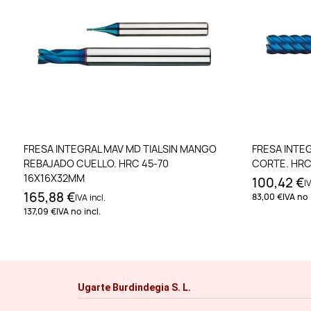
Añadir al carrito
FRESA INTEGRAL MAV MD TIALSIN MANGO
FRESA INTEG
REBAJADO CUELLO. HRC 45-70
CORTE. HRC
16X16X32MM
100,42 €
IV
165,88 €
83,00 €
IVA no 
IVA incl.
137,09 €
IVA no incl.
Ugarte Burdindegia S. L.