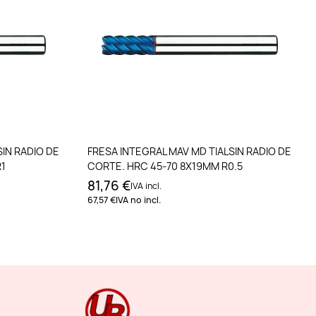
to
Añadir al carrito
SIN RADIO DE
FRESA INTEGRAL MAV MD TIALSIN RADIO DE
R1
CORTE. HRC 45-70 8X19MM R0.5
81,76 €
IVA incl.
67,57 €
IVA no incl.