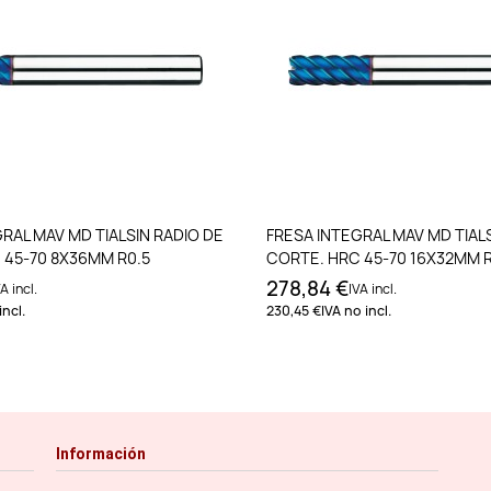
Añadir al carrito
Añadir al carri
RAL MAV MD TIALSIN RADIO DE
FRESA INTEGRAL MAV MD TIAL
 45-70 8X36MM R0.5
CORTE. HRC 45-70 16X32MM 
278,84 €
A incl.
IVA incl.
incl.
230,45 €
IVA no incl.
Información