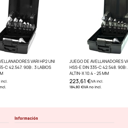
Añadir al carrito
Añadir al carri
VELLANADORES VARI HP2 UNI
JUEGO DE AVELLANADORES VA
5-C 42.547. 90B:. 3 LABIOS
HSS-E DIN 335-C 42.548. 90B:.
MM
ALTIN-X 10.4 - 25 MM
223,61 €
 incl.
IVA incl.
ncl.
184,80 €
IVA no incl.
Información