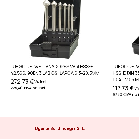
Añadir al carrito
JUEGO DE AVELLANADORES VARI HSS-E
JUEGO DE A
42.566. 90B:. 3 LABIOS. LARGA 6.3-20.5MM
HSS-E DIN 33
10.4 - 20.5 
272,73 €
IVA incl.
117,73 €
225,40 €
IVA no incl.
IVA
97,30 €
IVA no i
Ugarte Burdindegia S. L.