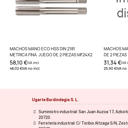
Añadir al carrito
MACHOS MANO ECO HSS DIN 2181
MACHOS MAN
METRICA FINA. JUEGO DE 2 PIEZAS MF24X2
DE 2 PIEZAS 
58,10 €
31,34 €
IVA incl.
IVA i
48,02 €
IVA no incl.
25,90 €
IVA no 
Ugarte Burdindegia S. L.
Suministro industrial: San Juan Auzoa 17, Azkoit
20720.
Ferretería industrial: C/ Toribio Altzaga S/N, Zes