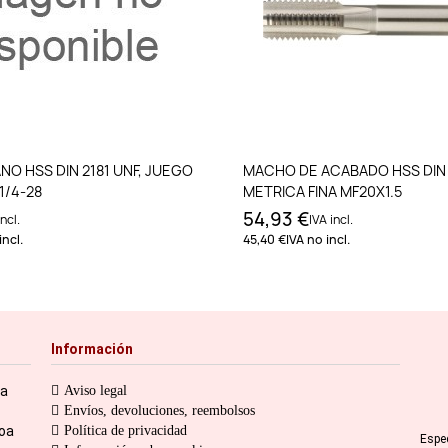
Añadir al carrito
Añadir al carri
O HSS DIN 2181 UNF, JUEGO
MACHO DE ACABADO HSS DIN 
1/4-28
METRICA FINA MF20X1.5
54,93 €
ncl.
IVA incl.
incl.
45,40 €
IVA no incl.
Información
ia
Aviso legal
Envíos, devoluciones, reembolsos
toa
Política de privacidad
Espe