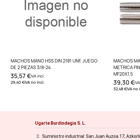
Añadir al carrito
MACHOS MANO HSS DIN 2181 UNF, JUEGO
MACHOS MAN
DE 2 PIEZAS 3/8-24
METRICA FIN
MF20X1.5
35,57 €
IVA incl.
39,30 €
29,40 €
IVA no incl.
IVA
32,48 €
IVA no i
Ugarte Burdindegia S. L.
Suministro industrial: San Juan Auzoa 17, Azkoit