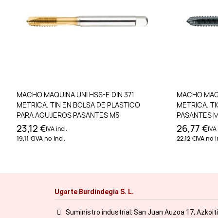
Añadir al carrito
MACHO MAQUINA UNI HSS-E DIN 371
MACHO MAQU
METRICA. TIN EN BOLSA DE PLASTICO
METRICA. T
PARA AGUJEROS PASANTES M5
PASANTES 
23,12 €
26,77 €
IVA incl.
IVA 
19,11 €
IVA no incl.
22,12 €
IVA no i
Ugarte Burdindegia S. L.
Suministro industrial: San Juan Auzoa 17, Azkoit