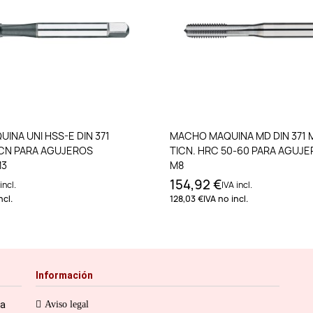
Añadir al carrito
Añadir al carri
INA UNI HSS-E DIN 371
MACHO MAQUINA MD DIN 371 
ICN PARA AGUJEROS
TICN. HRC 50-60 PARA AGUJ
M3
M8
154,92 €
incl.
IVA incl.
ncl.
128,03 €
IVA no incl.
Información
ia
Aviso legal