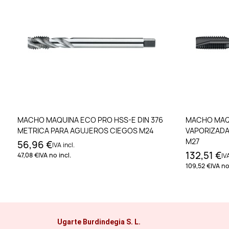
Añadir al carrito
MACHO MAQUINA ECO PRO HSS-E DIN 376
MACHO MAQU
METRICA PARA AGUJEROS CIEGOS M24
VAPORIZADA
M27
56,96 €
IVA incl.
132,51 €
47,08 €
IVA no incl.
IVA
109,52 €
IVA no
Ugarte Burdindegia S. L.