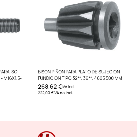
to
Añadir al carrito
PARA ISO
BISON PIÑON PARA PLATO DE SUJECION
- M16X1.5-
FUNDICION TIPO 32**. 36**. 4605 500 MM
268,62 €
IVA incl.
222,00 €
IVA no incl.