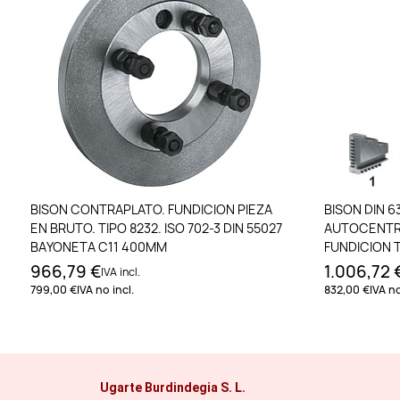
Añadir al carrito
BISON CONTRAPLATO. FUNDICION PIEZA
BISON DIN 6
EN BRUTO. TIPO 8232. ISO 702-3 DIN 55027
AUTOCENTR
BAYONETA C11 400MM
FUNDICION T
966,79 €
1.006,72 
IVA incl.
799,00 €
IVA no incl.
832,00 €
IVA no
Ugarte Burdindegia S. L.