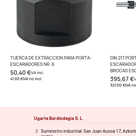
Añadir al carrito
TUERCA DE EXTRACCION PARA PORTA-
DIN 217 PO
ESCARIADORES NR. 6
ESCARIADOR
BROCAS ESC
50,40 €
IVA incl.
CM NR. 6. 2
395,67 €
41,65 €
IVA no incl.
I
327,00 €
IVA no
Ugarte Burdindegia S. L.
Suministro industrial: San Juan Auzoa 17, Azkoit