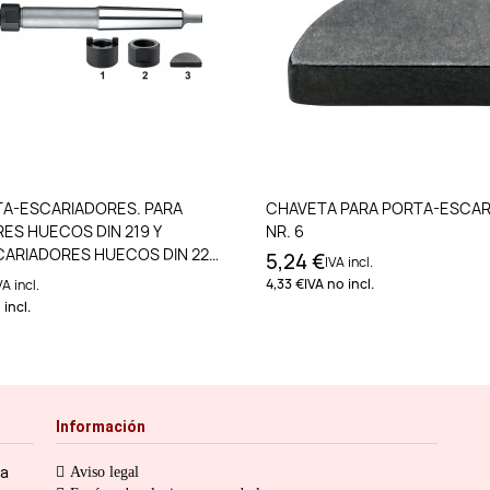
Añadir al carrito
Añadir al carri
RTA-ESCARIADORES. PARA
CHAVETA PARA PORTA-ESCA
ES HUECOS DIN 219 Y
NR. 6
ARIADORES HUECOS DIN 222.
5,24 €
IVA incl.
7 MM - CM
4,33 €
IVA no incl.
VA incl.
 incl.
Información
ia
Aviso legal