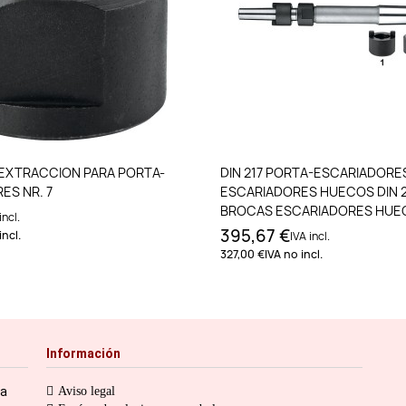
Añadir al carrito
Añadir al carri
EXTRACCION PARA PORTA-
DIN 217 PORTA-ESCARIADORES
ES NR. 7
ESCARIADORES HUECOS DIN 2
BROCAS ESCARIADORES HUEC
incl.
CM NR. 6. 27 MM - CM
395,67 €
incl.
IVA incl.
327,00 €
IVA no incl.
Información
ia
Aviso legal