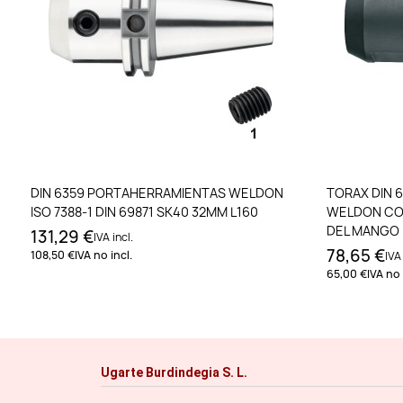
Añadir al carrito
DIN 6359 PORTAHERRAMIENTAS WELDON
TORAX DIN 
ISO 7388-1 DIN 69871 SK40 32MM L160
WELDON CON
DEL MANGO I
131,29 €
IVA incl.
8MM L63
78,65 €
108,50 €
IVA no incl.
IVA 
65,00 €
IVA no 
Ugarte Burdindegia S. L.