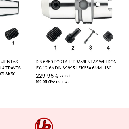
to
Añadir al carrito
AMIENTAS
DIN 6359 PORTAHERRAMIENTAS WELDON
 A TRAVES
ISO 12164 DIN 69893 HSK63A 6MM L160
871 SK50
229,96 €
IVA incl.
190,05 €
IVA no incl.