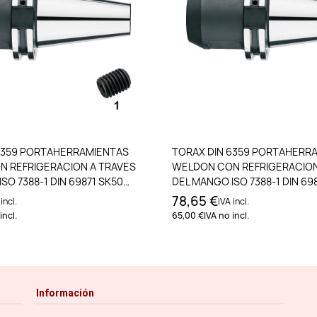
Añadir al carrito
Añadir al carri
6359 PORTAHERRAMIENTAS
TORAX DIN 6359 PORTAHERR
 REFRIGERACION A TRAVES
WELDON CON REFRIGERACION
SO 7388-1 DIN 69871 SK50
DEL MANGO ISO 7388-1 DIN 69
14MM L63
78,65 €
incl.
IVA incl.
incl.
65,00 €
IVA no incl.
Información