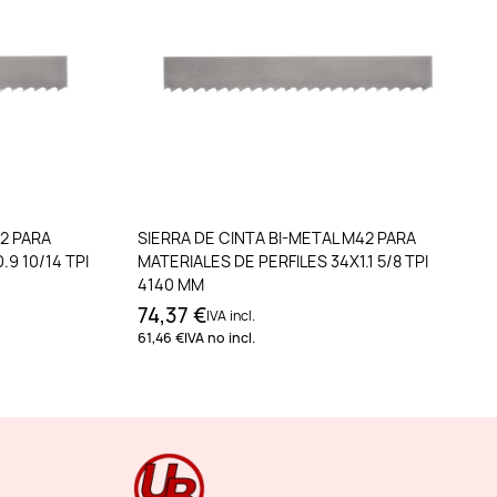
to
Añadir al carrito
42 PARA
SIERRA DE CINTA BI-METAL M42 PARA
9 10/14 TPI
MATERIALES DE PERFILES 34X1.1 5/8 TPI
4140 MM
74,37 €
IVA incl.
61,46 €
IVA no incl.