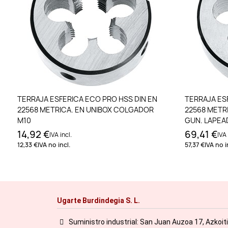
Añadir al carrito
TERRAJA ESFERICA ECO PRO HSS DIN EN
TERRAJA ESF
22568 METRICA. EN UNIBOX COLGADOR
22568 METR
M10
GUN. LAPEA
14,92 €
69,41 €
IVA incl.
IVA 
12,33 €
IVA no incl.
57,37 €
IVA no i
Ugarte Burdindegia S. L.
Suministro industrial: San Juan Auzoa 17, Azkoit