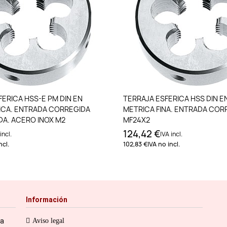
Añadir al carrito
Añadir al carri
ERICA HSS-E PM DIN EN
TERRAJA ESFERICA HSS DIN E
ICA. ENTRADA CORREGIDA
METRICA FINA. ENTRADA COR
DA. ACERO INOX M2
MF24X2
124,42 €
incl.
IVA incl.
ncl.
102,83 €
IVA no incl.
Información
ia
Aviso legal