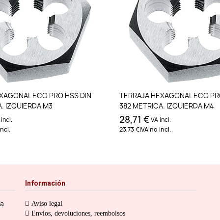
Añadir al carrito
Añadir al carri
XAGONAL ECO PRO HSS DIN
TERRAJA HEXAGONAL ECO PR
. IZQUIERDA M3
382 METRICA. IZQUIERDA M4
28,71 €
 incl.
IVA incl.
ncl.
23,73 €
IVA no incl.
Información
ia
Aviso legal
Envíos, devoluciones, reembolsos