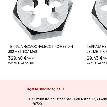
Añadir al carrito
TERRAJA HEXAGONAL ECO PRO HSS DIN
TERRAJA HE
382 METRICA M48
382 METRICA
329,48 €
29,43 €
IVA incl.
IVA
272,30 €
IVA no incl.
24,32 €
IVA no i
Ugarte Burdindegia S. L.
Suministro industrial: San Juan Auzoa 17, Azkoit
20720.