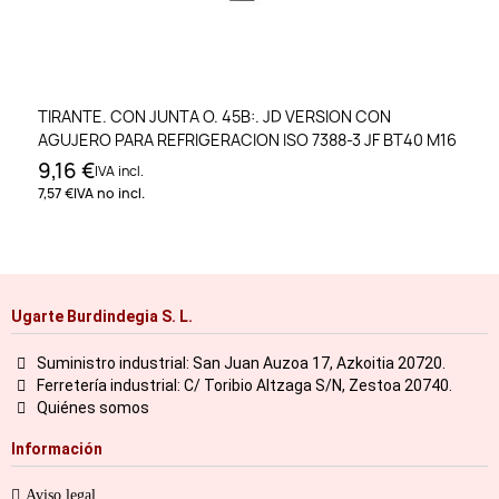
TIRANTE. CON JUNTA O. 45B:. JD VERSION CON
AGUJERO PARA REFRIGERACION ISO 7388-3 JF BT40 M16
9,16 €
IVA incl.
7,57 €
IVA no incl.
Ugarte Burdindegia S. L.
Suministro industrial: San Juan Auzoa 17, Azkoitia 20720.
Ferretería industrial: C/ Toribio Altzaga S/N, Zestoa 20740.
Quiénes somos
Información
Aviso legal