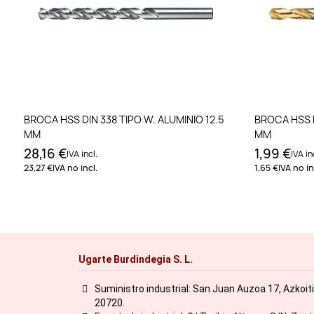
Añadir al carrito
BROCA HSS DIN 338 TIPO W. ALUMINIO 12.5
BROCA HSS D
MM
MM
28,16 €
1,99 €
IVA incl.
IVA in
23,27 €
IVA no incl.
1,65 €
IVA no in
Ugarte Burdindegia S. L.
Suministro industrial: San Juan Auzoa 17, Azkoit
20720.