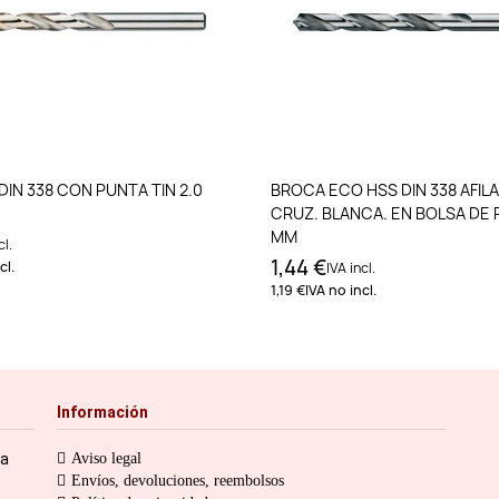
Añadir al carrito
Añadir al carri
IN 338 CON PUNTA TIN 2.0
BROCA ECO HSS DIN 338 AFIL
CRUZ. BLANCA. EN BOLSA DE P
MM
cl.
1,44 €
cl.
IVA incl.
1,19 €
IVA no incl.
Información
ia
Aviso legal
Envíos, devoluciones, reembolsos