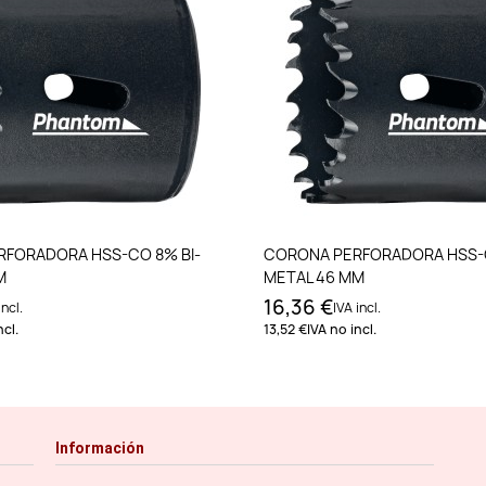
Añadir al carrito
Añadir al carri
FORADORA HSS-CO 8% BI-
CORONA PERFORADORA HSS-C
M
METAL 46 MM
16,36 €
incl.
IVA incl.
ncl.
13,52 €
IVA no incl.
Información