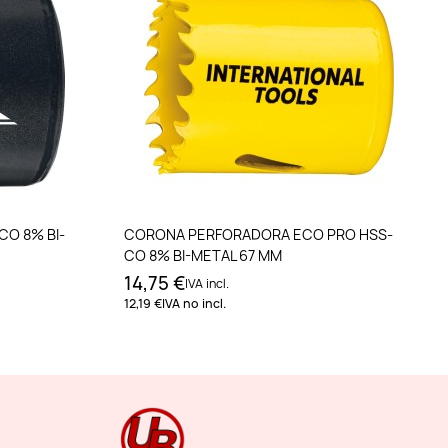
to
Añadir al carrito
O 8% BI-
CORONA PERFORADORA ECO PRO HSS-
CO 8% BI-METAL 67 MM
14,75 €
IVA incl.
12,19 €
IVA no incl.