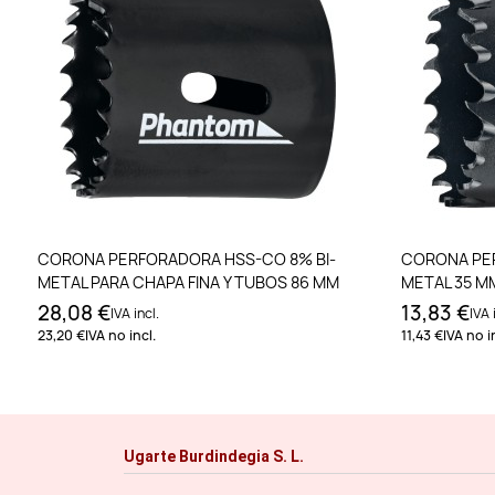
Añadir al carrito
CORONA PERFORADORA HSS-CO 8% BI-
CORONA PER
METAL PARA CHAPA FINA Y TUBOS 86 MM
METAL 35 M
28,08 €
13,83 €
IVA incl.
IVA 
23,20 €
IVA no incl.
11,43 €
IVA no i
Ugarte Burdindegia S. L.