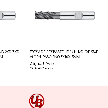
to
Añadir al carrito
 MD 2XD/3XD
FRESA DE DESBASTE HP2 UNI MD 2XD/3XD
MM
ALCRN. PASO FINO 5X10X15MM
35,54 €
IVA incl.
29,37 €
IVA no incl.