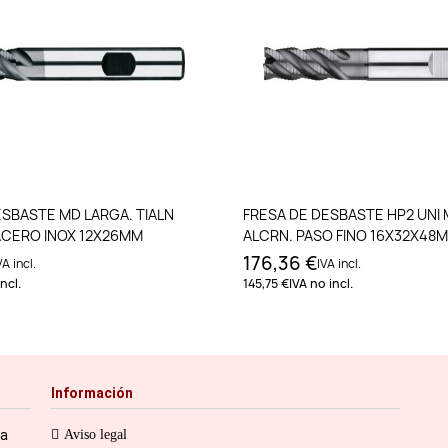
Añadir al carrito
Añadir al carri
ESBASTE MD LARGA. TIALN
FRESA DE DESBASTE HP2 UNI
 ACERO INOX 12X26MM
ALCRN. PASO FINO 16X32X48
176,36 €
VA incl.
IVA incl.
ncl.
145,75 €
IVA no incl.
Información
ia
Aviso legal