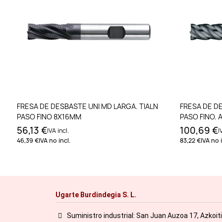
Añadir al carrito
FRESA DE DESBASTE UNI MD LARGA. TIALN
FRESA DE D
PASO FINO 8X16MM
PASO FINO.
56,13 €
100,69 €
IVA incl.
I
46,39 €
IVA no incl.
83,22 €
IVA no i
Ugarte Burdindegia S. L.
Suministro industrial: San Juan Auzoa 17, Azkoit