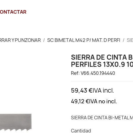
ONTACTAR
RRAR Y PUNZONAR
SC BIMETAL M42 P/ MAT. D PERFI
SI
SIERRA DE CINTA 
PERFILES 13X0.9 1
Ref: V66.450.194440
59,43 €
IVA incl.
49,12 €
IVA no incl.
SIERRA DE CINTA BI-METAL M
Cantidad