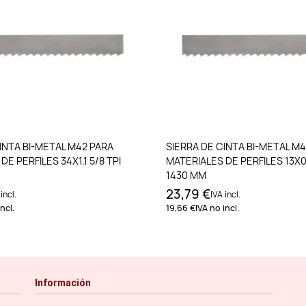
Añadir al carrito
Añadir al carri
INTA BI-METAL M42 PARA
SIERRA DE CINTA BI-METAL M
E PERFILES 34X1.1 5/8 TPI
MATERIALES DE PERFILES 13X0.
1430 MM
23,79 €
incl.
IVA incl.
ncl.
19,66 €
IVA no incl.
Información