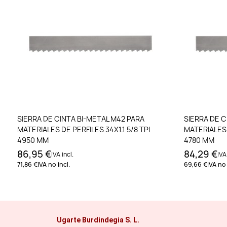
Añadir al carrito
SIERRA DE CINTA BI-METAL M42 PARA
SIERRA DE C
MATERIALES DE PERFILES 34X1.1 5/8 TPI
MATERIALES D
4950 MM
4780 MM
86,95 €
84,29 €
IVA incl.
IVA
71,86 €
IVA no incl.
69,66 €
IVA no 
Ugarte Burdindegia S. L.